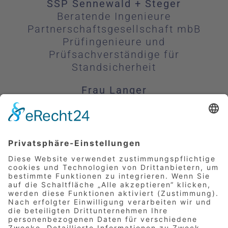
SSP Sennewald + Steger
Beratende Ingenieure
Partnerschaftsgesellschaft mbB
Prüfingenieure und
Prüfsachverständige für
Standsicherheit
Frau Langer
Paul-Gerhardt-Allee 52,
81245 München
Tel.:
+49 (0)89/89 69 6-0
E-Mail:
bewerbung@fsmuc.com
Stellenanzeige Download